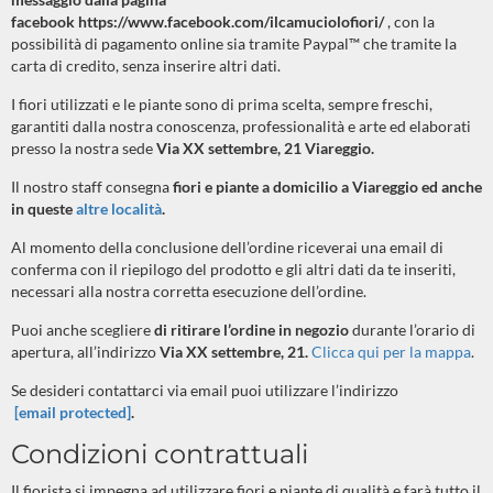
facebook
https://www.facebook.com/ilcamuciolofiori/
, con la
possibilità di pagamento online sia tramite Paypal™ che tramite la
carta di credito, senza inserire altri dati.
I fiori utilizzati e le piante sono di prima scelta, sempre freschi,
garantiti dalla nostra conoscenza, professionalità e arte ed elaborati
presso la nostra sede
Via XX settembre, 21 Viareggio.
Il nostro staff consegna
fiori e piante a domicilio a Viareggio
ed anche
in queste
altre località
.
Al momento della conclusione dell’ordine riceverai una email di
conferma con il riepilogo del prodotto e gli altri dati da te inseriti,
necessari alla nostra corretta esecuzione dell’ordine.
Puoi anche scegliere
di ritirare l’ordine in negozio
durante l’orario di
apertura, all’indirizzo
Via XX settembre, 21.
Clicca qui per la mappa
.
Se desideri contattarci via email puoi utilizzare l’indirizzo
[email protected]
.
Condizioni contrattuali
Il fiorista si impegna ad utilizzare fiori e piante di qualità e farà tutto il