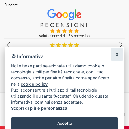
Funebre
RECENSIONI
Valutazione: 4.4
|
56 recensioni
X
Tiziano Maffei
|
una settimana fa
🍪 Informativa
Noi e terze parti selezionate utilizziamo cookie o
tecnologie simili per finalità tecniche e, con il tuo
Lascia una recensione
consenso, anche per altre finalità come specificato
nella
cookie policy
.
Puoi acconsentire all’utilizzo di tali tecnologie
utilizzando il pulsante “Accetta”. Chiudendo questa
informativa, continui senza accettare.
Made with
by
Infoser.it
-
Realizzazione Siti ecommerce per Fioristi
- ©
Scopri di più e personalizza
2026
Privacy Policy
Cookie Policy
Termini e Condizioni
Accetta