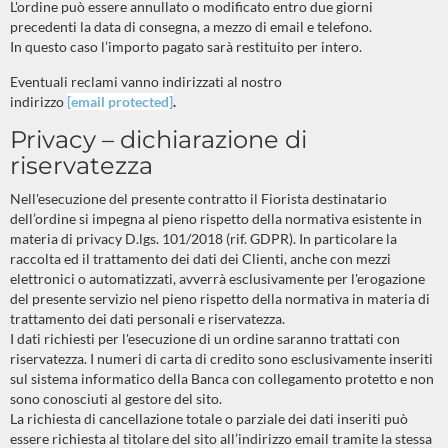
L'ordine può essere annullato o modificato entro due giorni
precedenti la data di consegna, a mezzo di email e telefono.
In questo caso l’importo pagato sarà restituito per intero.
Eventuali reclami vanno indirizzati al nostro
indirizzo
[email protected]
.
Privacy – dichiarazione di
riservatezza
Nell'esecuzione del presente contratto il Fiorista destinatario
dell’ordine si impegna al pieno rispetto della normativa esistente in
materia di privacy D.lgs. 101/2018 (rif. GDPR). In particolare la
raccolta ed il trattamento dei dati dei Clienti, anche con mezzi
elettronici o automatizzati, avverrà esclusivamente per l'erogazione
del presente servizio nel pieno rispetto della normativa in materia di
trattamento dei dati personali e riservatezza.
I dati richiesti per l'esecuzione di un ordine saranno trattati con
riservatezza. I numeri di carta di credito sono esclusivamente inseriti
sul sistema informatico della Banca con collegamento protetto e non
sono conosciuti al gestore del sito.
La richiesta di cancellazione totale o parziale dei dati inseriti può
essere richiesta al titolare del sito all’indirizzo email tramite la stessa