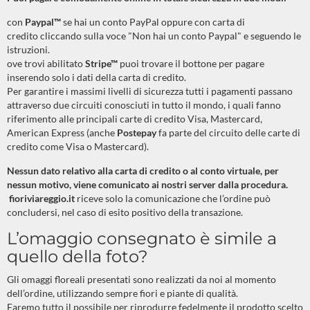
con
Paypal™
se hai un conto PayPal oppure con carta di
credito cliccando sulla voce "Non hai un conto Paypal" e seguendo le
istruzioni.
ove trovi abilitato
Stripe™
puoi trovare il bottone per pagare
inserendo solo i dati della carta di credito.
Per garantire i massimi livelli di sicurezza tutti i pagamenti passano
attraverso due circuiti conosciuti in tutto il mondo, i quali fanno
riferimento alle principali carte di credito Visa, Mastercard,
American Express (anche
Postepay
fa parte del circuito delle carte di
credito come Visa o Mastercard).
Nessun dato relativo alla carta di credito o al conto virtuale, per
nessun motivo, viene comunicato ai nostri server dalla procedura.
fioriviareggio.it
riceve solo la comunicazione che l’ordine può
concludersi, nel caso di esito positivo della transazione.
L’omaggio consegnato è simile a
quello della foto?
Gli omaggi floreali presentati sono realizzati da noi al momento
dell’ordine, utilizzando sempre fiori e piante di qualità.
Faremo tutto il possibile per riprodurre fedelmente il prodotto scelto