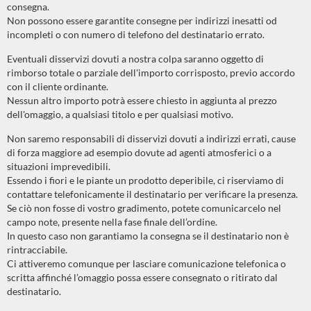
consegna.
Non possono essere garantite consegne per indirizzi inesatti od
incompleti o con numero di telefono del destinatario errato.
Eventuali disservizi dovuti a nostra colpa saranno oggetto di
rimborso totale o parziale dell'importo corrisposto, previo accordo
con il cliente ordinante.
Nessun altro importo potrà essere chiesto in aggiunta al prezzo
dell'omaggio, a qualsiasi titolo e per qualsiasi motivo.
Non saremo responsabili di disservizi dovuti a indirizzi errati, cause
di forza maggiore ad esempio dovute ad agenti atmosferici o a
situazioni imprevedibili.
Essendo i fiori e le piante un prodotto deperibile, ci riserviamo di
contattare telefonicamente il destinatario per verificare la presenza.
Se ciò non fosse di vostro gradimento, potete comunicarcelo nel
campo note, presente nella fase finale dell’ordine.
In questo caso non garantiamo la consegna se il destinatario non è
rintracciabile.
Ci attiveremo comunque per lasciare comunicazione telefonica o
scritta affinché l’omaggio possa essere consegnato o ritirato dal
destinatario.