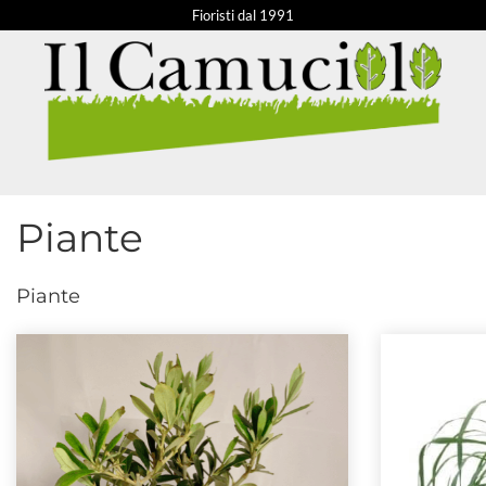
Fioristi dal 1991
Piante
Piante