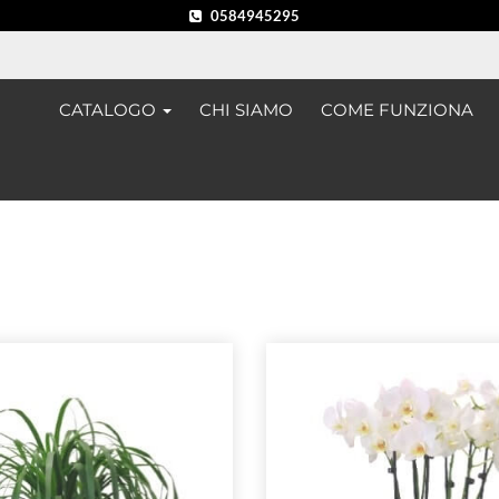
0584945295
CATALOGO
CHI SIAMO
COME FUNZIONA