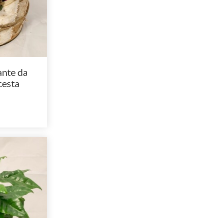
ante da
cesta