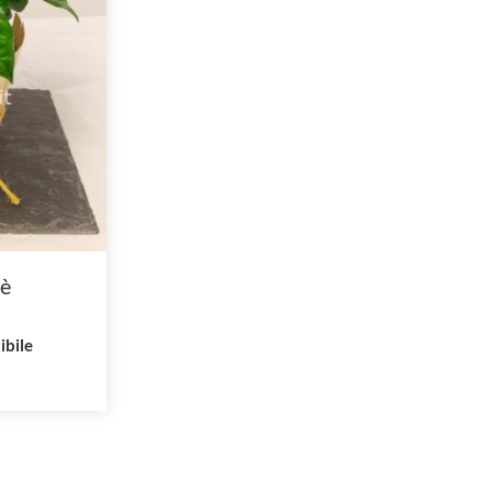
fè
ibile