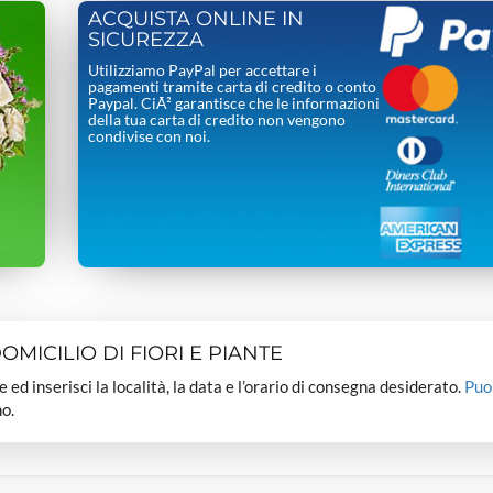
ACQUISTA ONLINE IN
SICUREZZA
Utilizziamo PayPal per accettare i
pagamenti tramite carta di credito o conto
Paypal. CiÃ² garantisce che le informazioni
della tua carta di credito non vengono
condivise con noi.
MICILIO DI FIORI E PIANTE
dee ed inserisci la località, la data e l’orario di consegna desiderato.
Puo
o.