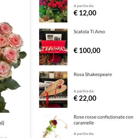
A partire da:
€ 12,00
Scatola Ti Amo
€ 100,00
Rosa Shakespeare
A partire da:
€ 22,00
Rose rosse confezionate con
li
caramelle
A partire da: