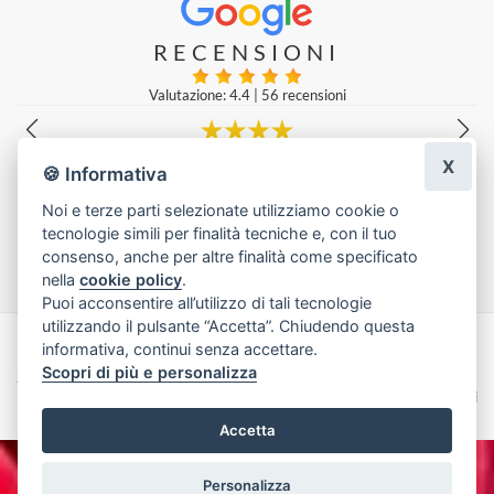
RECENSIONI
Valutazione: 4.4
|
56 recensioni
X
one. Un po’ cari.
Tiziano Maffei
|
una settimana fa
🍪 Informativa
a
Noi e terze parti selezionate utilizziamo cookie o
tecnologie simili per finalità tecniche e, con il tuo
Lascia una recensione
consenso, anche per altre finalità come specificato
nella
cookie policy
.
Puoi acconsentire all’utilizzo di tali tecnologie
utilizzando il pulsante “Accetta”. Chiudendo questa
informativa, continui senza accettare.
Made with
by
Infoser.it
-
Realizzazione Siti ecommerce per Fioristi
- ©
Scopri di più e personalizza
2026
Privacy Policy
Cookie Policy
Termini e Condizioni
Accetta
Personalizza