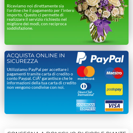
Riceviamo noi direttamente sia
l’ordine che il pagamento per l’intero
importo. Questo ci permette di
realizzare il servizio richiesto nel
migliore dei modi, con reciproca
soddisfazione.
ACQUISTA ONLINE IN
SICUREZZA
Utilizziamo PayPal per accettare i
pagamenti tramite carta di credito o
conto Paypal. CiÃ² garantisce che le
informazioni della tua carta di credito
non vengono condivise con noi.